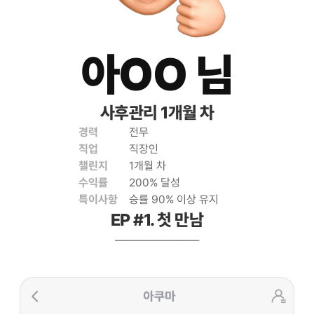
아OO 님
사후관리 1개월 차
경력
전무
직업
직장인
챌린지
1개월 차
수익률
200% 달성
특이사항
승률 90% 이상 유지
EP #1. 첫 만남
————————