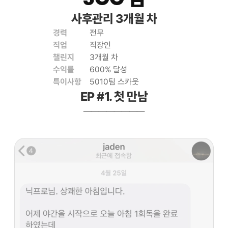
사후관리 3개월 차
경력
전무
직업
직장인
챌린지
3개월 차
수익률
600% 달성
특이사항
5010팀 스카웃
EP #1. 첫 만남
————————